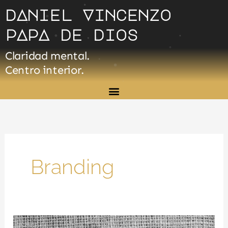
Ir
dAniel Vincenzo
al
pApA de dios
contenido
Claridad mental.
Centro interior.
Branding
Storytelling: