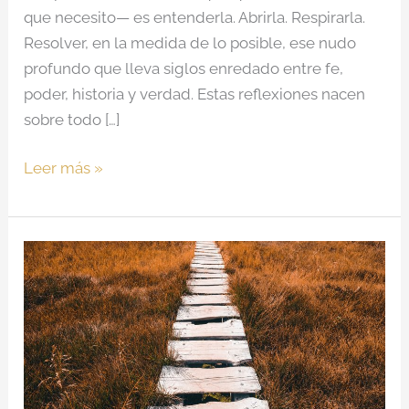
que necesito— es entenderla. Abrirla. Respirarla.
Resolver, en la medida de lo posible, ese nudo
profundo que lleva siglos enredado entre fe,
poder, historia y verdad. Estas reflexiones nacen
sobre todo […]
Leer más »
El
camino
no
elegido