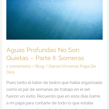
No
Son
Quietas
–
Parte
II:
Someras
Aguas Profundas No Son
Quietas – Parte II: Someras
1 comentario
/
Blog
/
Daniel Vincenzo Papa De
Dios
Pues tanto el taller de teatro que había organizado
como el par de semanas de trabajo en el set
fueron un éxito. Recuerdo que en esos días llamé
a mi papá para contarle de todo lo que estaba