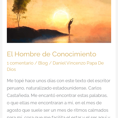
de
Conocimiento
El Hombre de Conocimiento
1 comentario
/
Blog
/
Daniel Vincenzo Papa De
Dios
Me topé hace unos días con este texto del escritor
peruano, naturalizado estadounidense, Carlos
Castañeda. Me encantó encontrar estas palabras,
o que ellas me encontraran a mí, en el mes de
agosto que suele ser un mes de ritmos calmados
para mí, cosa que me facilita el estar y el ser aquí y