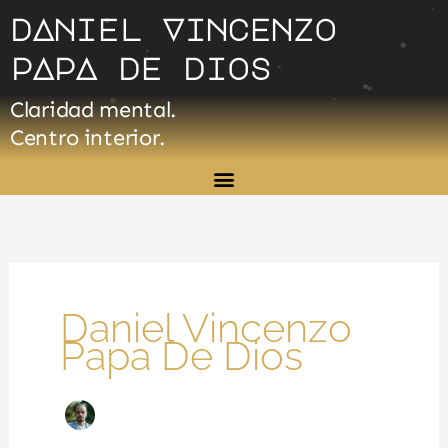
Ir
dAniel Vincenzo
al
pApA de dios
contenido
Claridad mental.
Centro interior.
Daniel Vincenzo
Papa De Dios