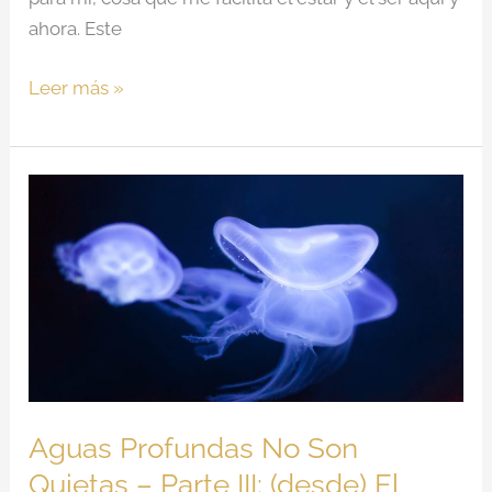
ahora. Este
Leer más »
Aguas
Profundas
No
Son
Quietas
–
Parte
III:
(desde)
Aguas Profundas No Son
El
Quietas – Parte III: (desde) El