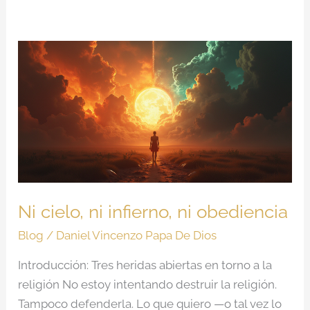
Ni
cielo,
ni
infierno,
ni
obediencia
Ni cielo, ni infierno, ni obediencia
Blog
/
Daniel Vincenzo Papa De Dios
Introducción: Tres heridas abiertas en torno a la
religión No estoy intentando destruir la religión.
Tampoco defenderla. Lo que quiero —o tal vez lo