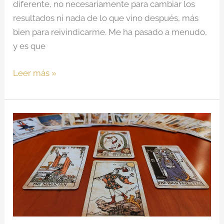
diferente, no necesariamente para cambiar los
resultados ni nada de lo que vino después, más
bien para reivindicarme. Me ha pasado a menudo,
y es que
Leer más »
Introducción
al
Tarot