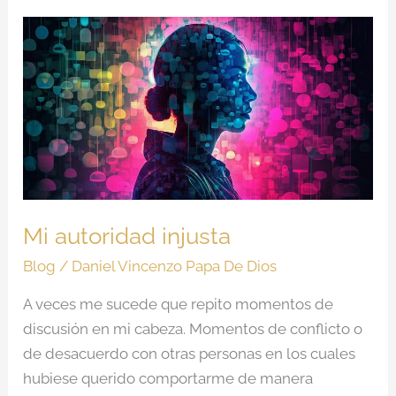
Mi
autoridad
injusta
Mi autoridad injusta
Blog
/
Daniel Vincenzo Papa De Dios
A veces me sucede que repito momentos de
discusión en mi cabeza. Momentos de conflicto o
de desacuerdo con otras personas en los cuales
hubiese querido comportarme de manera