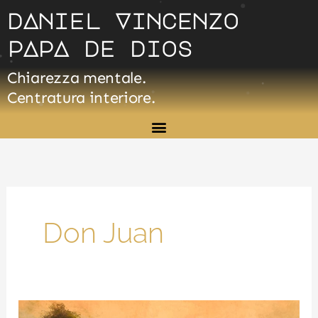
Vai
dAniel Vincenzo
al
pApA de dios
contenuto
Chiarezza mentale.
Centratura interiore.
Don Juan
Un