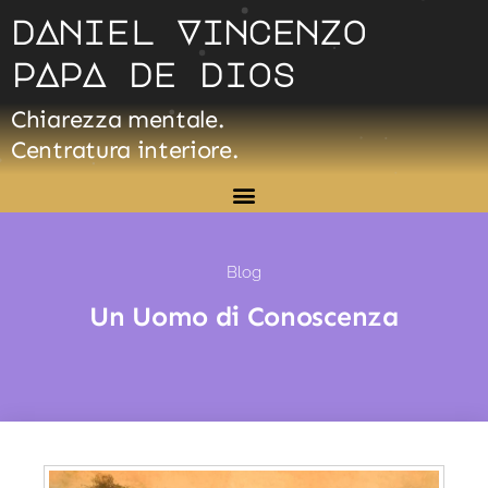
Vai
dAniel Vincenzo
al
pApA de dios
contenuto
Chiarezza mentale.
Centratura interiore.
Blog
Un Uomo di Conoscenza