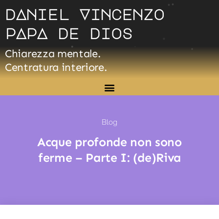
Vai
dAniel Vincenzo
al
pApA de dios
contenuto
Chiarezza mentale.
Centratura interiore.
Blog
Acque profonde non sono
ferme – Parte I: (de)Riva