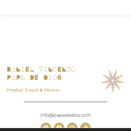
DANiEL ViNcENZo
PAPA DE DioS
Mindset Coach & Mentor
info@papadedios.com
L
F
I
T
i
a
n
i